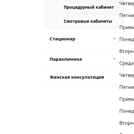
Четвер
Процедурный кабинет
Врач-офтальмолог
Пятниц
Смотровые кабинеты
Прием
Стационар
Понед
›
Вторни
Приемное отделение
Параклиника
›
Среда 
Отделение гнойной
Четвер
хирургии
Клинико-
Женская консультация
диагностическая
Пятниц
лаборатория
Гинекологическое
отделение
Прием
Эндоскопическое
отделение
Хирургическое
Понед
отделение
Вторни
Отдел лучевой
диагностики
Урологическое