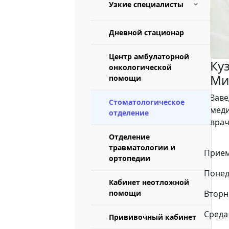
Узкие специалисты
›
Врач-дерматолог
Дневной стационар
Врач-гинеколог
Центр амбулаторной
Ку
онкологической
Ми
помощи
Врач-
инфекционист
Зав
Стоматологическое
меди
отделение
Врач-невролог
врач
Отделение
Врач-
травматологии и
отоларинголог
Прием
ортопедии
Понед
Врач-уролог
Кабинет неотложной
помощи
Вторни
Врач-хирург
Среда 
Прививочный кабинет
Врач-эндокринолог