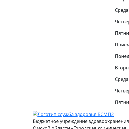
Неврологическое
Среда 
отделение
Четвер
Отделение
Пятниц
медицинской
реабилитации
Прием
Терапевтическое
Понед
отделение
Вторни
Пульмонологическое
Среда 
отделение
Четвер
Эндокринологическое
отделение
Пятниц
Бюджетное учреждение здравоохранения
Омской области «Городская клиническая