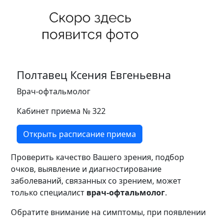
Операционный блок с
централизованным
стерилизационным отделением
Кабинет трансфузионной терапии
Отделение анестезиологии-
Полтавец Ксения Евгеньевна
реанимации
Врач-офтальмолог
Неврологическое отделение
Кабинет приема № 322
Отделение медицинской
Открыть расписание приема
реабилитации
Проверить качество Вашего зрения, подбор
Терапевтическое отделение
очков, выявление и диагностирование
заболеваний, связанных со зрением, может
Пульмонологическое отделение
только специалист
врач-офтальмолог
.
Эндокринологическое отделение
Обратите внимание на симптомы, при появлении